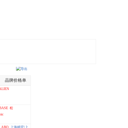
导出
品牌价格单
LIEN
BASE
松
nic
LABO
上海精宏/上