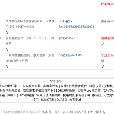
。
欧莱博/O
要
根据样品和试剂的精密称量，从精度
上海越平-
奥豪斯/O
可读性上选百分位0.0
JA12002/JA21002/JA31002
∨
被
测量精度要求（0.001/0.01/0.1）； 测
雷磁-PHS-3E
雷磁/雷磁
∨
量范
∨
：
一般用生物显微镜，放大倍数一般在
宁波永新-N-300M
宁波永新/
40-1600倍；可通
新
∨
∨
友情链接：
式马弗炉厂家
|
山东实验室家具
|
实验室设备
|
双能X射线骨密度仪
|
科学仪器
|
安检机
全自动配气装置
|
高温消毒柜低温灭菌器
|
3D视频显微镜
|
实验室cod测定仪
|
实验室c
验箱
|
体检车
|
UPS蓄电池
|
常减压玻璃精馏塔
|
网络时间服务器
|
阀门保温套
|
小型喷
缩门
|
移动CT车
|
OLABO
|
来宝商城
山东欧莱博电子商务有限公司
备案号：鲁ICP备2020048275号-1
鲁公网安备