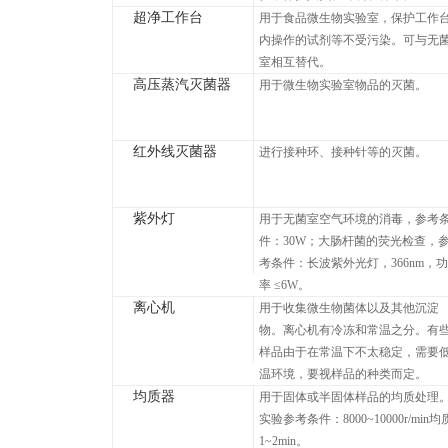
超净工作台
用于食品微生物实验室，保护工作
内操作的试剂等不受污染。可与无
室相互替代。
高压蒸汽灭菌器
用于微生物实验室物品的灭菌。
红外线灭菌器
进行接种环、接种针等的灭菌。
紫外灯
用于无菌室空气环境的消毒，参考
件：30W；大肠杆菌的荧光检查，
考条件：长波紫外光灯，366nm，功
率 ≤6W。
离心机
用于收集微生物菌体以及其他沉淀
物。离心机有冷冻和常温之分。有
样品由于在常温下不太稳定，需要
温环境，要视样品的种类而定。
均质器
用于固体或半固体样品的均质处理
实验参考条件：8000~10000r/min均
1~2min。