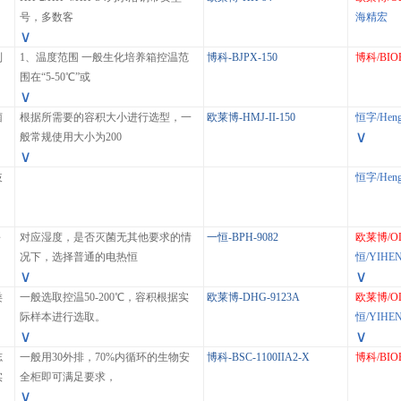
号，多数客
海精宏
∨
制
1、温度范围 一般生化培养箱控温范
博科-BJPX-150
博科/BIO
围在“5-50℃”或
∨
菌
根据所需要的容积大小进行选型，一
欧莱博-HMJ-II-150
恒字/Heng
∨
般常规使用大小为200
∨
歧
恒字/Heng
～
对应湿度，是否灭菌无其他要求的情
一恒-BPH-9082
欧莱博/O
况下，选择普通的电热恒
恒/YIHE
∨
∨
类
一般选取控温50-200℃，容积根据实
欧莱博-DHG-9123A
欧莱博/O
际样本进行选取。
恒/YIHE
∨
∨
志
一般用30外排，70%内循环的生物安
博科-BSC-1100IIA2-X
博科/BIO
实
全柜即可满足要求，
∨