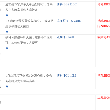
台
通常推荐客户单人单面型即可，如果
博科-BBS-DDC
博科/BIO
菌
客户实验室操作人员较多
∨
1：确定所需灭菌设备容积 2：液体类
滨江医疗-LS-75HD
博科/BIO
建议半自动灭菌器
疗/SHIN
∨
接种环跟接种针灭菌，选择小口径即
欧莱博-HW-II
欧莱博/O
可。加热体更长，方便灭
∨
条
参
1.低温环境下选择冷冻离心机，冷冻
博科-TGL-16M
博科/BIO
些
离心机分为低速与高速
∨
低
。
上海兰仪/
质