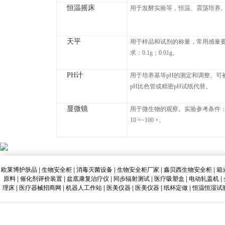
恒温摇床
用于发酵实验等，恒温、震荡培养
天平
用于样品和试剂的称量，常用感量
求：0.1g；0.01g。
PH计
用于培养基等pH的测定和调整。可
pH比色管或精密pH试纸代替。
显微镜
用于微生物的观察。实验参考条件
10 ×~100 ×。
欧莱博护肤品
|
生物安全柜
|
消毒灭菌设备
|
生物安全柜厂家
|
鑫贝西生物安全柜
|
箱
原料
|
催化剂评价装置
|
盆底康复治疗仪
|
同步辐射测试
|
医疗吸塑盒
|
电动轧盖机
|
理床
|
医疗器械招商网
|
机器人工作站
|
医美仪器
|
医美仪器
|
纸杯定做
|
恒温恒湿试