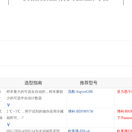
选型指南
推荐型号
菌
样本量大的可选全自动的，样本量较
迅数-SupcreG6R
亚力恩/YA
计
少的可选半自动计数器
∨
。
试
2 ℃ ~5℃ ，用于试剂的储存采用冷藏
博科-BDF86V50
博科/BIO
株
箱即可。-7
下/Panaso
∨
HH-2/HH-4/HH-S4为水浴锅常卖型
欧莱博-HH-s4
欧莱博/O