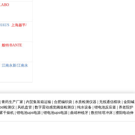
LABO
HAUS
上海越平/
般特/BANTE
江南永新/江南永
|
膏药生产厂家
|
内贸集装箱运输
|
合肥编织袋
|
水质检测仪器
|
无线通信模块
|
金阳碱
od检测仪
|
风机盘管
|
数字震动感觉阈值检测仪
|
纯水设备
|
锂电池反应釜
|
养老院护
雾干燥机
|
锂电池ups电源
|
锂电池ups电源
|
曲靖种植牙
|
数控转塔冲床
|
濮阳电动伸