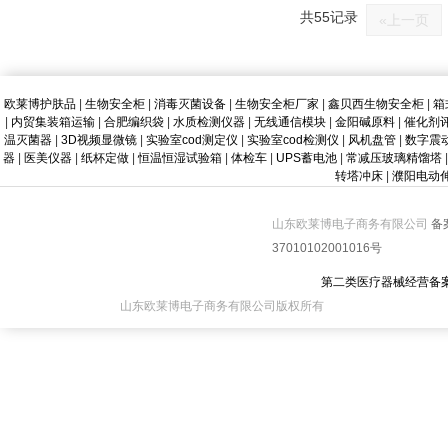
共55记录
«上一页
欧莱博护肤品
|
生物安全柜
|
消毒灭菌设备
|
生物安全柜厂家
|
鑫贝西生物安全柜
|
箱
|
内贸集装箱运输
|
合肥编织袋
|
水质检测仪器
|
无线通信模块
|
金阳碱原料
|
催化剂
温灭菌器
|
3D视频显微镜
|
实验室cod测定仪
|
实验室cod检测仪
|
风机盘管
|
数字震
器
|
医美仪器
|
纸杯定做
|
恒温恒湿试验箱
|
体检车
|
UPS蓄电池
|
常减压玻璃精馏塔
|
转塔冲床
|
濮阳电动
山东欧莱博电子商务有限公司
备
37010102001016号
第二类医疗器械经营备
山东欧莱博电子商务有限公司版权所有