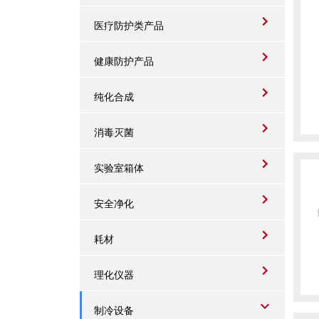
医疗防护类产品
健康防护产品
纯化合成
消毒灭菌
实验室箱体
安全净化
耗材
理化仪器
制冷设备