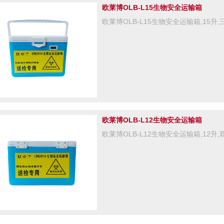
欧莱博OLB-L15生物安全运输箱
欧莱博OLB-L15生物安全运输箱,15升
欧莱博OLB-L12生物安全运输箱
欧莱博OLB-L12生物安全运输箱,12升