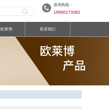
咨询热线：
18560173362
于欧莱博
联系我们