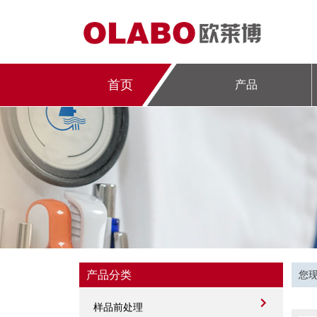
首页
产品
产品分类
您
样品前处理