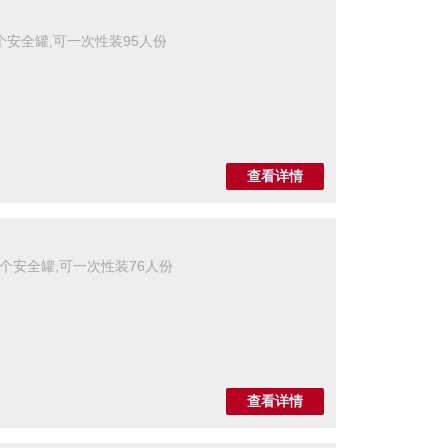
,5个安全罐,可一次性装95人份
查看详情
,4个安全罐,可一次性装76人份
查看详情