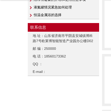
液氮罐情况紧急如何处理
恒温金属浴的选择
联系信息
地 址：山东省济南市平阴县安城镇博科
路7号欧莱博智能智造产业园办公楼D02
邮 编：250000
电 话：18560173362
QQ ：
E-mail：