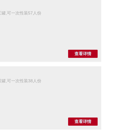
,三罐,可一次性装57人份
查看详情
,双罐,可一次性装38人份
查看详情