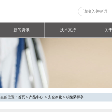
新闻资讯
技术支持
关
现在的位置：
首页
>
产品中心
>
安全净化
>
核酸采样亭