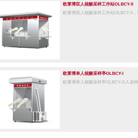
欧莱博双人核酸采样工作站OLBCY-II
欧莱博双人核酸采样工作站OLBCY-I
欧莱博单人核酸采样亭OLBCY-I
欧莱博单人核酸采样亭OLBCY-I1人