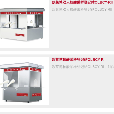
欧莱博双人核酸采样登记站OLBCY-RII
欧莱博双人核酸采样登记站OLBCY-R
欧莱博核酸采样登记站OLBCY-RI
欧莱博核酸采样登记站OLBCY-RI，