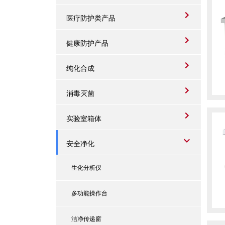
医疗防护类产品
健康防护产品
纯化合成
消毒灭菌
实验室箱体
安全净化
生化分析仪
多功能操作台
洁净传递窗