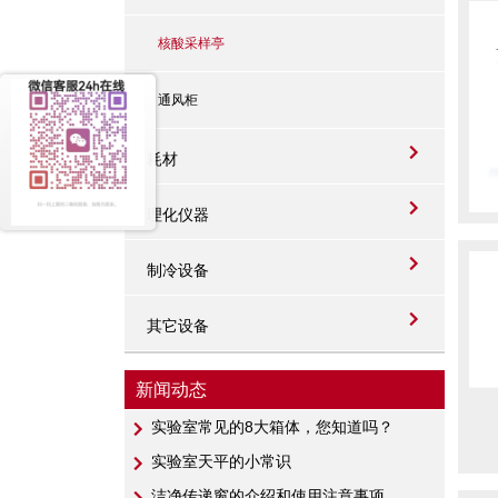
核酸采样亭
通风柜
耗材
理化仪器
制冷设备
其它设备
新闻动态
实验室常见的8大箱体，您知道吗？
实验室天平的小常识
洁净传递窗的介绍和使用注意事项