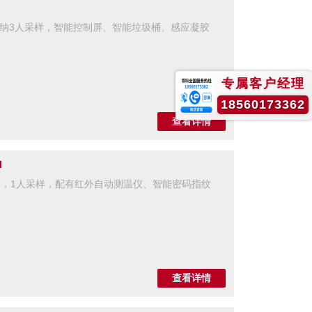
可容纳3人采样，智能控制屏、智能垃圾桶、感应凝胶
专属客户经理
18560173362
查看详情
I
III，1人采样，配有红外自动测温仪、智能密码指纹
查看详情