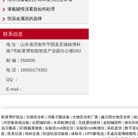
液氮罐情况紧急如何处理
恒温金属浴的选择
联系信息
地 址：山东省济南市平阴县安城镇博科
路7号欧莱博智能智造产业园办公楼D02
邮 编：250000
电 话：18560173362
QQ ：
E-mail：
欧莱博护肤品
|
生物安全柜
|
消毒灭菌设备
|
生物安全柜厂家
|
鑫贝西生物安全柜
|
箱
|
内贸集装箱运输
|
合肥编织袋
|
水质检测仪器
|
无线通信模块
|
金阳碱原料
|
催化剂
温灭菌器
|
3D视频显微镜
|
实验室cod测定仪
|
实验室cod检测仪
|
风机盘管
|
数字震
器
|
医美仪器
|
纸杯定做
|
恒温恒湿试验箱
|
体检车
|
UPS蓄电池
|
常减压玻璃精馏塔
|