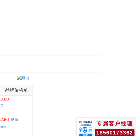
导出
品牌价格单
LABO
一
NG
LABO
纳博
专属客户经理
herm
18560173362