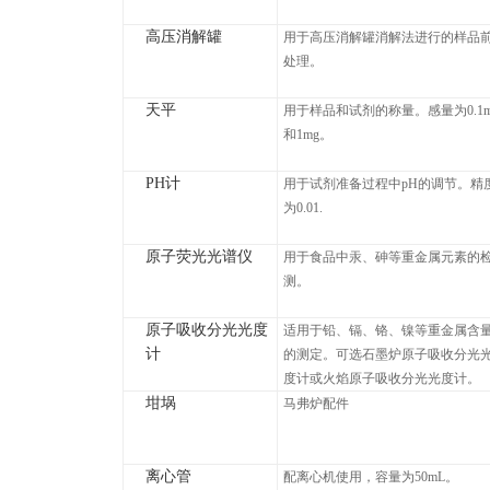
高压消解罐
用于高压消解罐消解法进行的样品
处理。
天平
用于样品和试剂的称量。感量为0.1m
和1mg。
PH计
用于试剂准备过程中pH的调节。精
为0.01.
原子荧光光谱仪
用于食品中汞、砷等重金属元素的
测。
原子吸收分光光度
适用于铅、镉、铬、镍等重金属含
计
的测定。可选石墨炉原子吸收分光
度计或火焰原子吸收分光光度计。
坩埚
马弗炉配件
离心管
配离心机使用，容量为50mL。