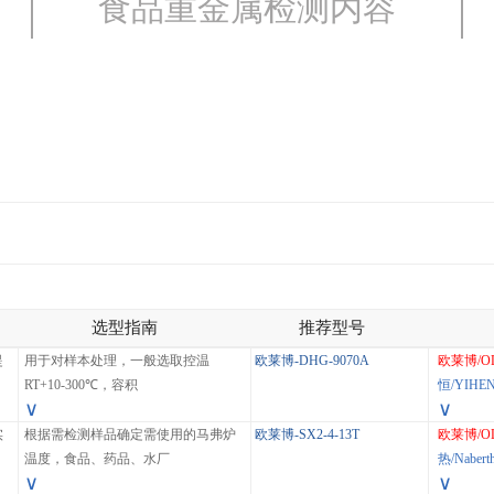
食品重金属检测内容
选型指南
推荐型号
提
用于对样本处理，一般选取控温
欧莱博-DHG-9070A
欧莱博/O
RT+10-300℃，容积
恒/YIHE
∨
∨
实
根据需检测样品确定需使用的马弗炉
欧莱博-SX2-4-13T
欧莱博/O
温度，食品、药品、水厂
热/Nabert
∨
∨