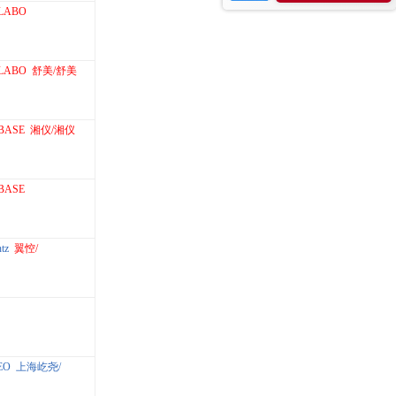
LABO
LABO
舒美/舒美
BASE
湘仪/湘仪
BASE
tz
翼悾/
EO
上海屹尧/