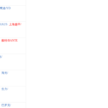
鹰迪/YD
HAUS
上海越平/
103B/JA5003B
般特/BANTE
/
海光/
生力/
巴罗克/