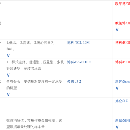
于
欧莱博/O
。
脱
欧莱博/O
∨
分
1.低温。 2.高速。 3.离心容量为：
博科-TGL-16M
博科/BIO
5ml，1
∨
1、样式选择。普通型，压盖型，多歧
博科-BK-
FD10S
博科/BIO
管普通型，多歧管压盖
∨
水
鱼有骨头，要选用对硬度有一定承受
俊腾-JJ-2
新芝/Scien
∨
的机型
∨
。
旭众/XZ
微波消解仪，常用作重金属检测，选
新仪/SIN
∨
型跟据每天处理的样本量