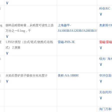
∨
前
科创/KC
∨
g
据样品精密称量，从精度可读性上选
上海越平-
奥豪斯/O
万分之一0.1mg，千
JA1003B/JA1203B/JA2003B/JA3003B/JA4
∨
度
1.PH计类型（台式/笔式/便携式/在线
雷磁-PHS-3E
雷磁/雷磁
∨
式） 2.测量
∨
检
锐光/
海光
∨
量
火焰石墨炉原子吸收分光光度计
美析-AA-1800H
华洋仪器/
∨
∨
光
天创尚邦/
∨
海门万泰/