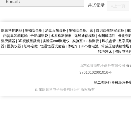
E-mail：
共15记录
«上一页
欧莱博护肤品
|
生物安全柜
|
消毒灭菌设备
|
生物安全柜厂家
|
鑫贝西生物安全柜
|
箱
|
内贸集装箱运输
|
合肥编织袋
|
水质检测仪器
|
无线通信模块
|
金阳碱原料
|
催化剂
温灭菌器
|
3D视频显微镜
|
实验室cod测定仪
|
实验室cod检测仪
|
风机盘管
|
数字震
器
|
医美仪器
|
纸杯定做
|
恒温恒湿试验箱
|
体检车
|
UPS蓄电池
|
常减压玻璃精馏塔
|
转塔冲床
|
濮阳电动
山东欧莱博电子商务有限公司
备
37010102001016号
第二类医疗器械经营备
山东欧莱博电子商务有限公司版权所有