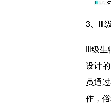
3、Ⅲ
Ⅲ级生
设计的
员通过
作，俗