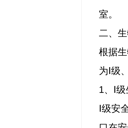
室。
二、生
根据生
为Ⅰ级
1、Ⅰ
Ⅰ级安
口在安