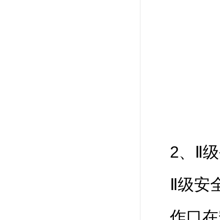
2、Ⅱ
Ⅱ级安
作口在