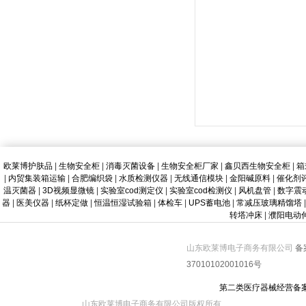
欧莱博护肤品
|
生物安全柜
|
消毒灭菌设备
|
生物安全柜厂家
|
鑫贝西生物安全柜
|
箱
|
内贸集装箱运输
|
合肥编织袋
|
水质检测仪器
|
无线通信模块
|
金阳碱原料
|
催化剂
温灭菌器
|
3D视频显微镜
|
实验室cod测定仪
|
实验室cod检测仪
|
风机盘管
|
数字震
器
|
医美仪器
|
纸杯定做
|
恒温恒湿试验箱
|
体检车
|
UPS蓄电池
|
常减压玻璃精馏塔
|
转塔冲床
|
濮阳电动
山东欧莱博电子商务有限公司
备
37010102001016号
第二类医疗器械经营备
山东欧莱博电子商务有限公司版权所有